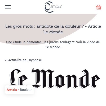
Emerge
Votr
Les gros mots : antidote de la douleur ? - Article
Le Monde
Une étude le démontre : les jurons soulagent. Voir la vidéo de
Le Monde.
Accueil
L'hypnose
Actualité de l'hypnose
Les gros mots : antidote de la douleur ? -
Article ∙
Douleur