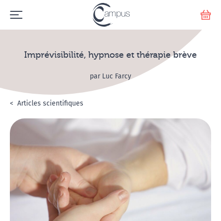
Emerge
Votr
Imprévisibilité, hypnose et thérapie brève
par Luc Farcy
Accueil
L'hypnose
Articles scientifiques
Imprévisibilité, hypnose et thérapie brève