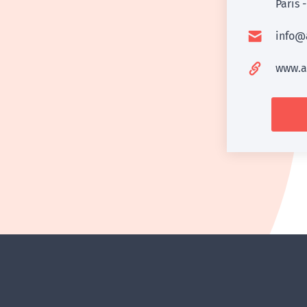
Paris -
info@
www.a