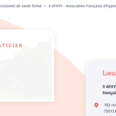
essionnel de santé formé
◊ AFHYP - Association Française d'Hypn
ATICIEN
Lieu
◊ AFHY
França
102 ru
75013