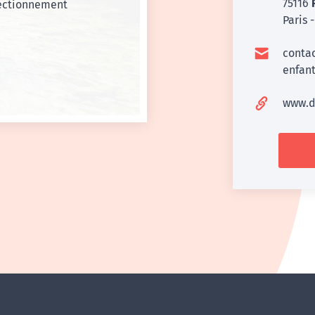
75116
fectionnement
Paris 
conta
enfan
www.d