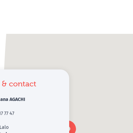
 & contact
riana AGACHI
17 77 47
Lalo