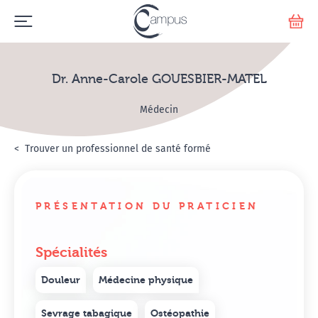
Emerge
Votr
Dr. Anne-Carole GOUESBIER-MATEL
Médecin
Accueil
Annuaire Hypnosanté
Trouver un professionnel de santé formé
Dr. Anne-Carole GOUES
PRÉSENTATION DU PRATICIEN
Spécialités
Douleur
Médecine physique
Sevrage tabagique
Ostéopathie