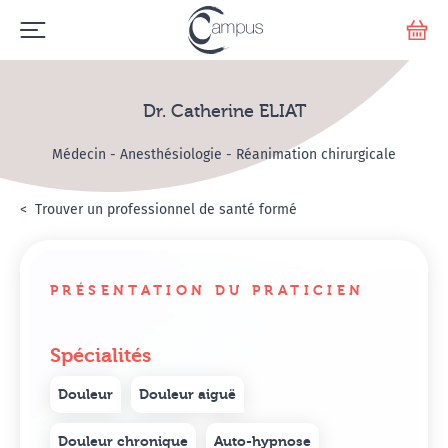
Emerge
Votr
Dr. Catherine ELIAT
Médecin - Anesthésiologie - Réanimation chirurgicale
Accueil
Annuaire Hypnosanté
Trouver un professionnel de santé formé
Dr. Catherine ELIAT
PRÉSENTATION DU PRATICIEN
Spécialités
Douleur
Douleur aiguë
Douleur chronique
Auto-hypnose