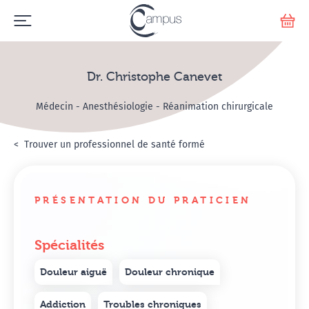
Emerge
Votr
Dr. Christophe Canevet
Médecin - Anesthésiologie - Réanimation chirurgicale
Accueil
Annuaire Hypnosanté
Trouver un professionnel de santé formé
Dr. Christophe Canevet
PRÉSENTATION DU PRATICIEN
Spécialités
Douleur aiguë
Douleur chronique
Addiction
Troubles chroniques