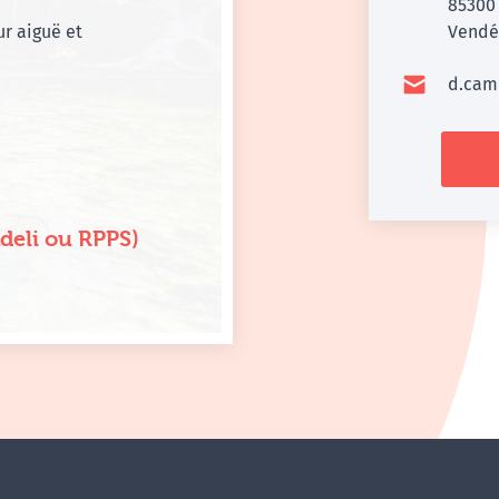
8530
r aiguë et
Vendé
d.cam
Adeli ou RPPS)