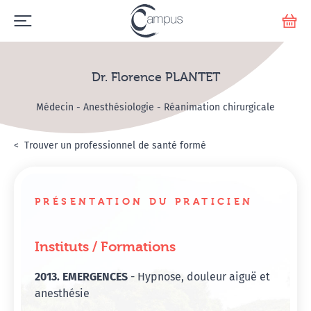
Emerge
Votr
Dr. Florence PLANTET
Médecin - Anesthésiologie - Réanimation chirurgicale
Accueil
Annuaire Hypnosanté
Trouver un professionnel de santé formé
Dr. Florence PLANTET
PRÉSENTATION DU PRATICIEN
Instituts / Formations
2013. EMERGENCES
- Hypnose, douleur aiguë et
anesthésie