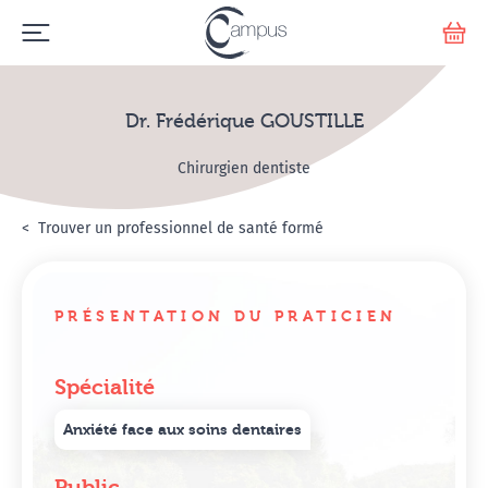
Emerge
Votr
Dr. Frédérique GOUSTILLE
Chirurgien dentiste
Accueil
Annuaire Hypnosanté
Trouver un professionnel de santé formé
Dr. Frédérique GOUSTIL
PRÉSENTATION DU PRATICIEN
Spécialité
Anxiété face aux soins dentaires
Public