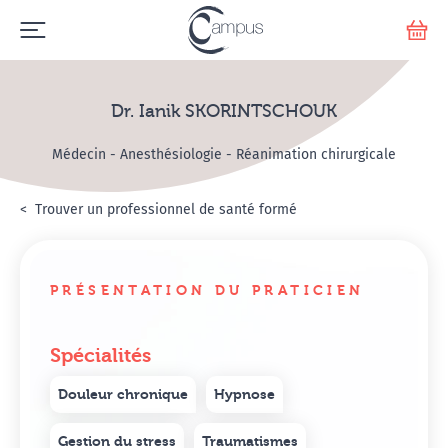
Emerge
Votr
Dr. Ianik SKORINTSCHOUK
Médecin - Anesthésiologie - Réanimation chirurgicale
Accueil
Annuaire Hypnosanté
Trouver un professionnel de santé formé
Dr. Ianik SKORINTSCHO
PRÉSENTATION DU PRATICIEN
Spécialités
Douleur chronique
Hypnose
Gestion du stress
Traumatismes