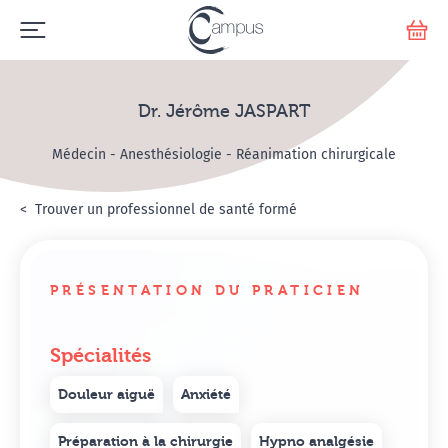
Emerge
Votr
Dr. Jérôme JASPART
Médecin - Anesthésiologie - Réanimation chirurgicale
Accueil
Annuaire Hypnosanté
Trouver un professionnel de santé formé
Dr. Jérôme JASPART
PRÉSENTATION DU PRATICIEN
Spécialités
Douleur aiguë
Anxiété
Préparation à la chirurgie
Hypno analgésie