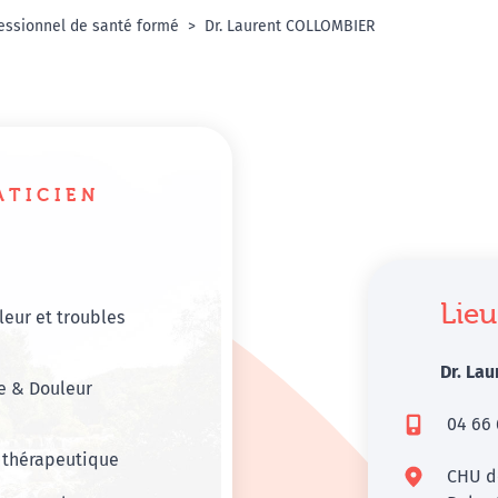
essionnel de santé formé
Dr. Laurent COLLOMBIER
ATICIEN
Lieu
eur et troubles
Dr. La
e & Douleur
04 66 
 thérapeutique
CHU d