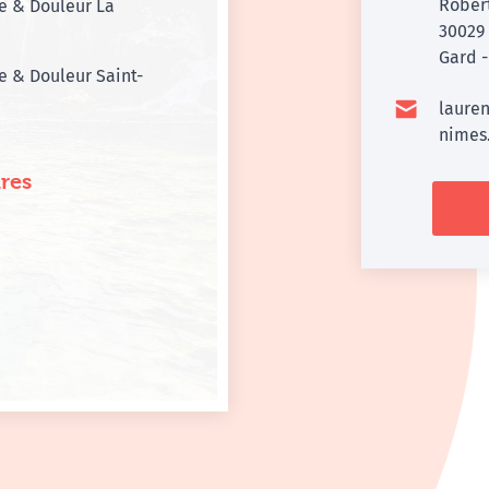
Rober
e & Douleur La
3002
Gard -
 & Douleur Saint-
laure
nimes.
res