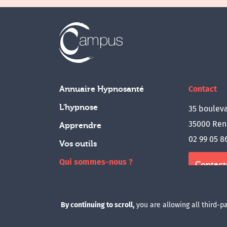
Contact
Annuaire Hypnosanté
L'hypnose
35 bouleva
35000 Ren
Apprendre
02 99 05 8
Vos outils
Qui sommes-nous ?
Contact
Boutique
Accès a
By continuing to scroll,
you are allowing all third-p