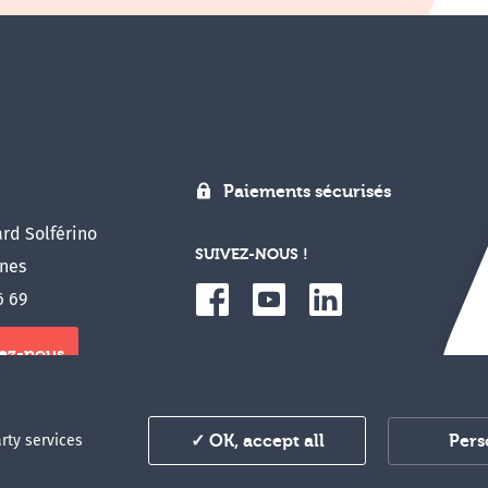
Paiements sécurisés
rd Solférino
SUIVEZ-NOUS !
nes
6 69
ez-nous
u congrès en ligne
Pers
arty services
✓ OK, accept all