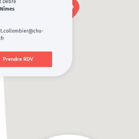
t Debré
9
Nîmes
nt.collombier@chu-
fr
Prendre RDV