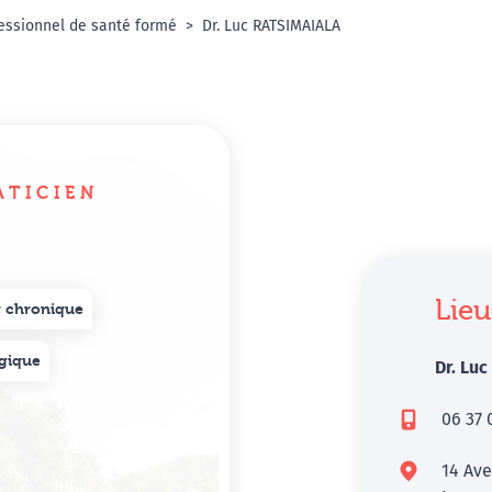
essionnel de santé formé
Dr. Luc RATSIMAIALA
ATICIEN
Lieu
 chronique
gique
Dr. Lu
06 37 
14 Ave