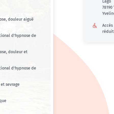
Lago
78190
Yvelin
se, douleur aiguë
Accès
rédui
tional d'hypnose de
ose, douleur et
tional d'hypnose de
 et sevrage
ique