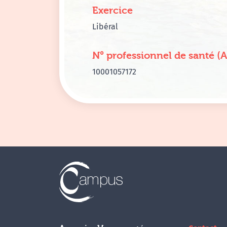
Exercice
Libéral
N° professionnel de santé (
10001057172