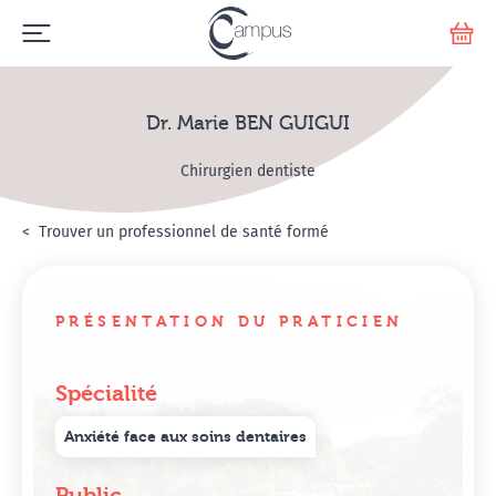
Emerge
Votr
Dr. Marie BEN GUIGUI
Chirurgien dentiste
Accueil
Annuaire Hypnosanté
Trouver un professionnel de santé formé
Dr. Marie BEN GUIGUI
PRÉSENTATION DU PRATICIEN
Spécialité
Anxiété face aux soins dentaires
Public