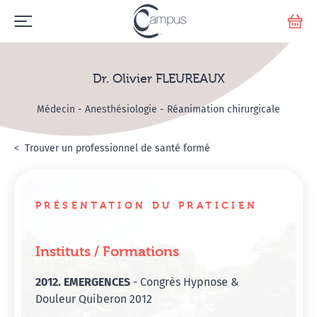
Emerge
Votr
Dr. Olivier FLEUREAUX
Médecin - Anesthésiologie - Réanimation chirurgicale
Accueil
Annuaire Hypnosanté
Trouver un professionnel de santé formé
Dr. Olivier FLEUREAUX
PRÉSENTATION DU PRATICIEN
Instituts / Formations
2012. EMERGENCES
- Congrès Hypnose &
Douleur Quiberon 2012