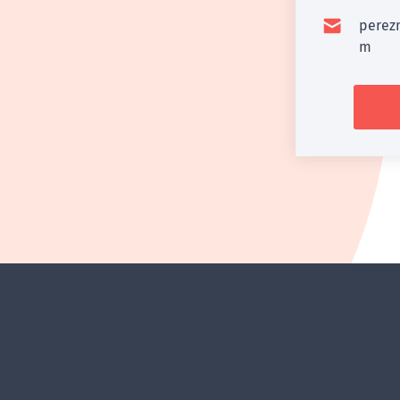
perez
m