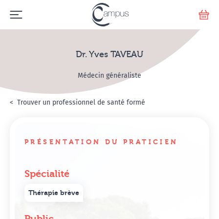
Emerge
Votr
Dr. Yves TAVEAU
Médecin généraliste
Accueil
Annuaire Hypnosanté
Trouver un professionnel de santé formé
Dr. Yves TAVEAU
PRÉSENTATION DU PRATICIEN
Spécialité
Thérapie brève
Public