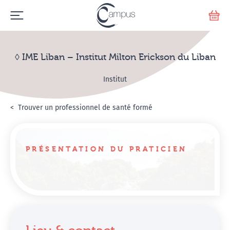
Emerge
Votr
◊ IME Liban – Institut Milton Erickson du Liban
Institut
Accueil
Annuaire Hypnosanté
Trouver un professionnel de santé formé
◊ IME Liban – Institut M
PRÉSENTATION DU PRATICIEN