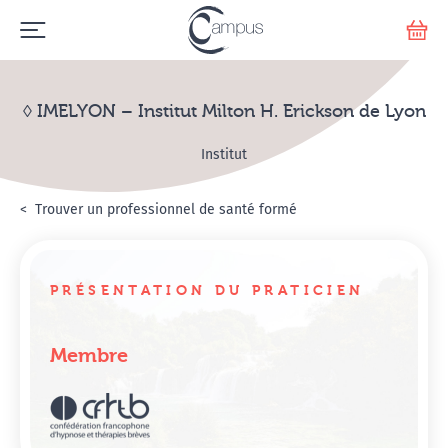
Emerge
Votr
◊ IMELYON – Institut Milton H. Erickson de Lyon
Institut
Accueil
Annuaire Hypnosanté
Trouver un professionnel de santé formé
◊ IMELYON – Institut Mi
PRÉSENTATION DU PRATICIEN
Membre