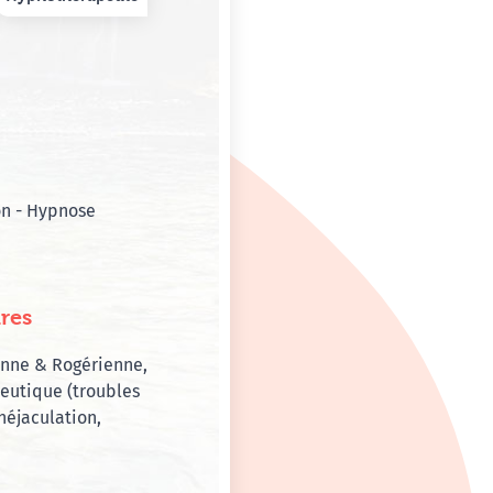
yon - Hypnose
res
enne & Rogérienne,
eutique (troubles
néjaculation,