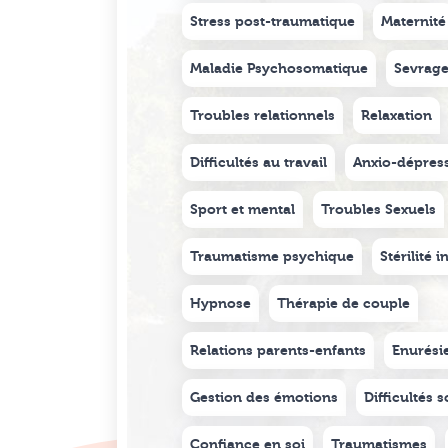
Stress post-traumatique
Maternité
Maladie Psychosomatique
Sevrage
Troubles relationnels
Relaxation
Difficultés au travail
Anxio-dépres
Sport et mental
Troubles Sexuels
Traumatisme psychique
Stérilité 
Hypnose
Thérapie de couple
Relations parents-enfants
Enurési
Gestion des émotions
Difficultés s
Confiance en soi
Traumatismes