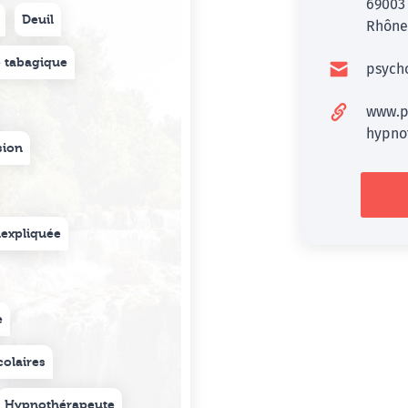
6900
Deuil
Rhône 
 tabagique
psych
www.p
hypno
sion
inexpliquée
e
colaires
Hypnothérapeute