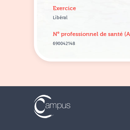
Exercice
Libéral
N° professionnel de santé (
690042148