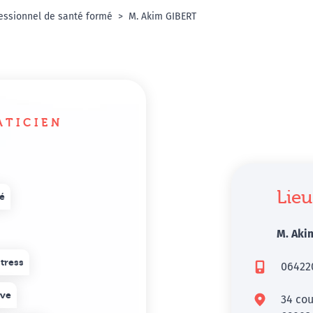
essionnel de santé formé
M. Akim GIBERT
ATICIEN
Lieu
é
M. Aki
tress
06422
ève
34 cou