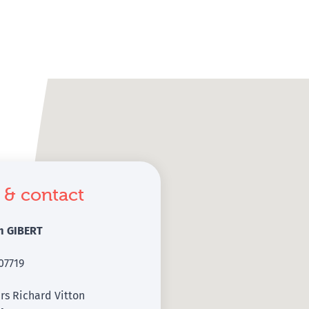
 & contact
m GIBERT
07719
rs Richard Vitton