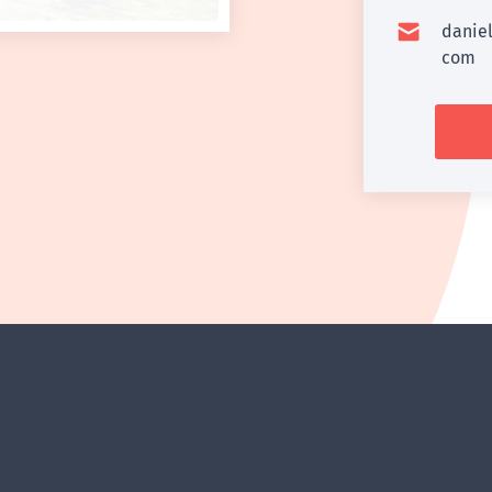
danie
com