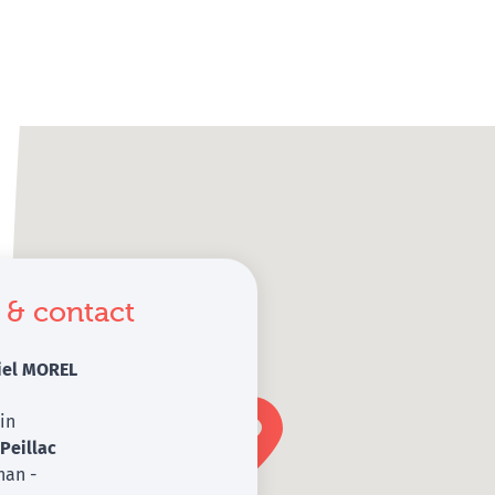
 & contact
iel MOREL
in
0
Peillac
han -