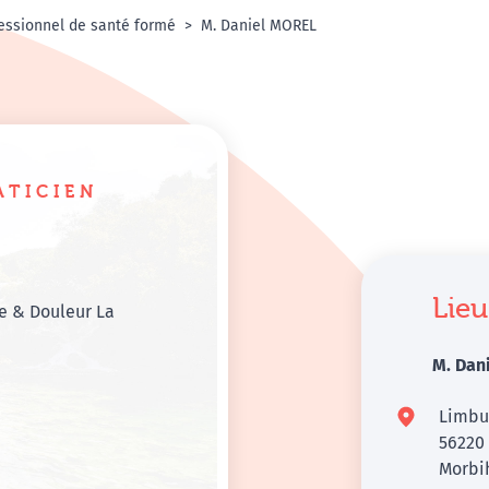
essionnel de santé formé
M. Daniel MOREL
ATICIEN
Lieu
e & Douleur La
M. Dan
Limbu
5622
Morbi