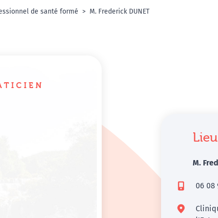
essionnel de santé formé
M. Frederick DUNET
ATICIEN
Lieu
M. Fre
06 08 
Cliniq