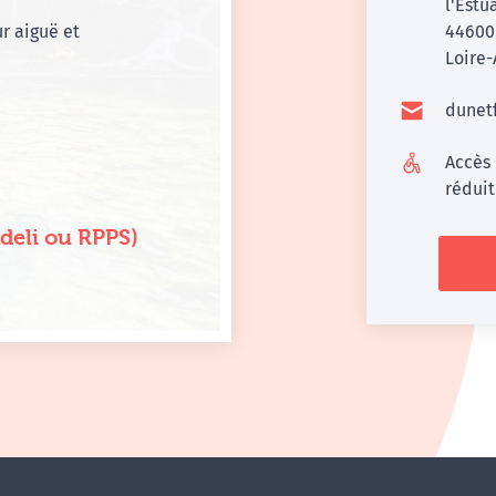
l'Estu
r aiguë et
4460
Loire-
dunet
Accès
rédui
Adeli ou RPPS)