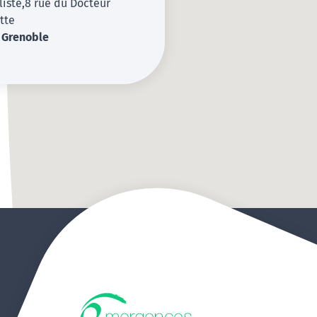
iste,8 rue du Docteur
tte
0
Grenoble
-