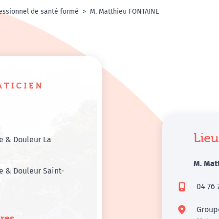
essionnel de santé formé
M. Matthieu FONTAINE
ATICIEN
Lieu
e & Douleur La
M. Mat
 & Douleur Saint-
04 76 
Group
res