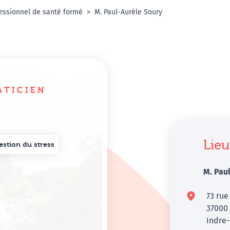
essionnel de santé formé
M. Paul-Aurèle Soury
ATICIEN
Lieu
estion du stress
M. Pau
73 rue
3700
Indre-