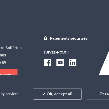
Paiements sécurisés
rd Solférino
SUIVEZ-NOUS !
nes
6 69
ez-nous
u congrès en ligne
Pers
arty services
✓ OK, accept all
Mentions légales
Plan du site
Conditions générales de vente