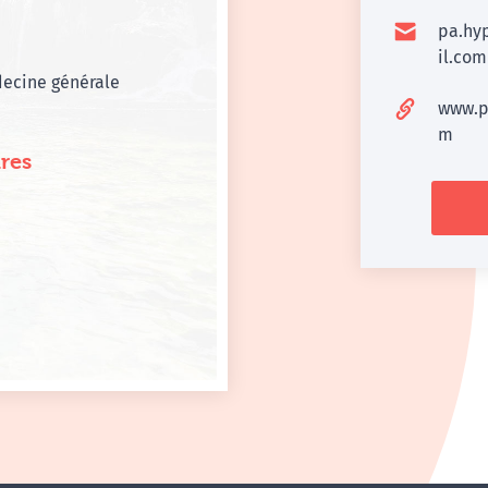
pa.hy
il.com
ecine générale
www.p
m
res