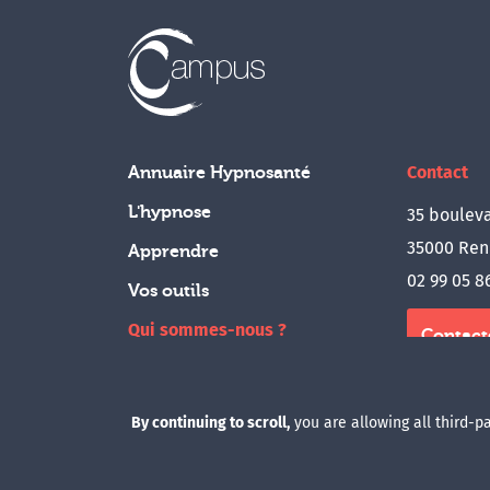
Contact
Annuaire Hypnosanté
L'hypnose
35 bouleva
35000 Ren
Apprendre
02 99 05 8
Vos outils
Qui sommes-nous ?
Contact
Boutique
Accès a
By continuing to scroll,
you are allowing all third-p
© 2023 Campus
Protection des données personnelles