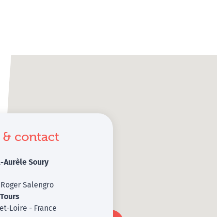
 & contact
l-Aurèle Soury
 Roger Salengro
0
Tours
et-Loire - France