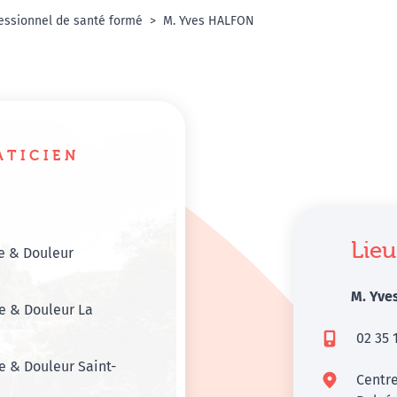
essionnel de santé formé
M. Yves HALFON
ATICIEN
Lieu
e & Douleur
M. Yve
e & Douleur La
02 35 
 & Douleur Saint-
Centre