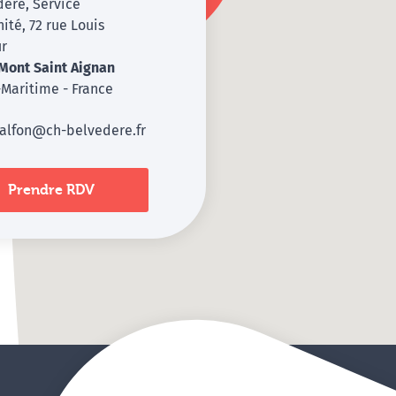
ère, Service
ité, 72 rue Louis
ur
Mont Saint Aignan
Maritime - France
halfon@ch-belvedere.fr
Prendre RDV