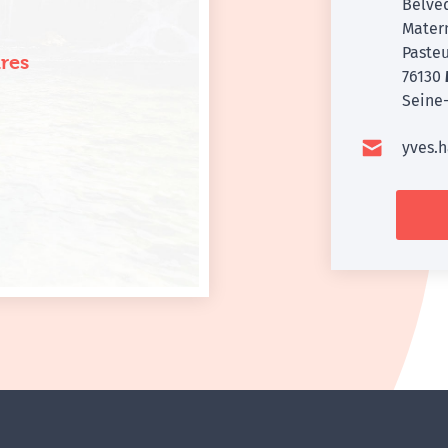
Belvéd
Matern
Paste
res
76130
Seine-
yves.