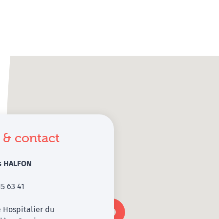
 & contact
s HALFON
15 63 41
 Hospitalier du