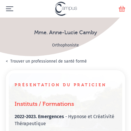
Emerge
Votr
Mme. Anne-Lucie Camby
Orthophoniste
Accueil
Annuaire Hypnosanté
Trouver un professionnel de santé formé
Mme. Anne-Lucie Camb
PRÉSENTATION DU PRATICIEN
Instituts / Formations
2022-2023. Emergences
- Hypnose et Créativité
Thérapeutique