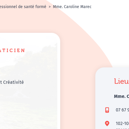
essionnel de santé formé
Mme. Caroline Marec
ATICIEN
Lieu
t Créativité
Mme. C
07 67 
102-1