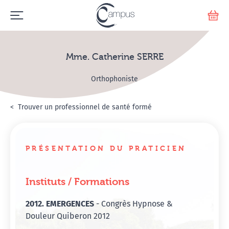
Emerge
Votr
Mme. Catherine SERRE
Orthophoniste
Accueil
Annuaire Hypnosanté
Trouver un professionnel de santé formé
Mme. Catherine SERRE
PRÉSENTATION DU PRATICIEN
Instituts / Formations
2012. EMERGENCES
- Congrès Hypnose &
Douleur Quiberon 2012