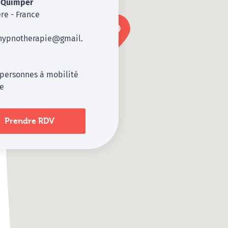
0
Quimper
ère - France
.hypnotherapie@gmail.
 personnes à mobilité
te
Prendre RDV