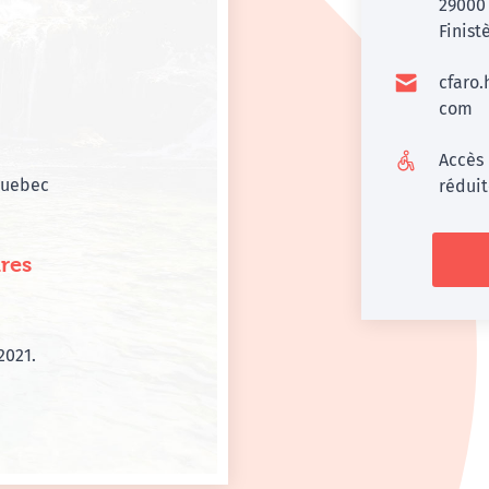
2900
Finist
cfaro
com
Accès
Quebec
rédui
res
2021.