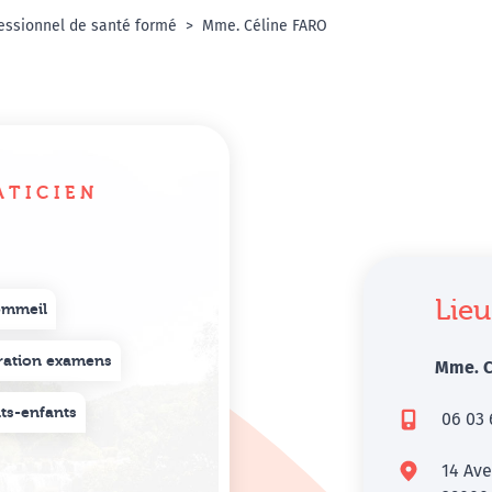
essionnel de santé formé
Mme. Céline FARO
ATICIEN
Lieu
ommeil
ration examens
Mme. C
ts-enfants
06 03 
14 Av