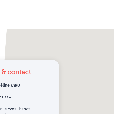
 & contact
éline FARO
61 33 45
enue Yves Thepot