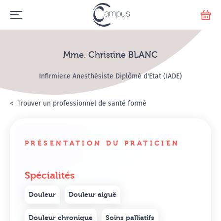
Emerge
Votr
Mme. Christine BLANC
Infirmier.e Anesthésiste Diplômé d'Etat (IADE)
Accueil
Annuaire Hypnosanté
Trouver un professionnel de santé formé
Mme. Christine BLANC
PRÉSENTATION DU PRATICIEN
Spécialités
Douleur
Douleur aiguë
Douleur chronique
Soins palliatifs