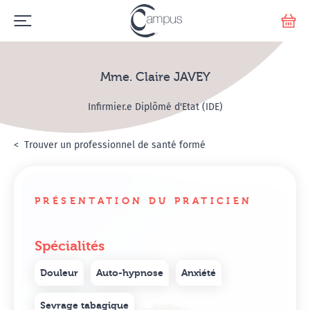
Emerge
Votr
Mme. Claire JAVEY
Infirmier.e Diplômé d'Etat (IDE)
Accueil
Annuaire Hypnosanté
Trouver un professionnel de santé formé
Mme. Claire JAVEY
PRÉSENTATION DU PRATICIEN
Spécialités
Douleur
Auto-hypnose
Anxiété
Sevrage tabagique