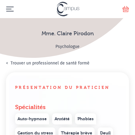
Emerge
Votr
Mme. Claire Pirodon
Psychologue
Accueil
Annuaire Hypnosanté
Trouver un professionnel de santé formé
Mme. Claire Pirodon
PRÉSENTATION DU PRATICIEN
Spécialités
Auto-hypnose
Anxiété
Phobies
Gestion du stress
Thérapie brève
Deuil