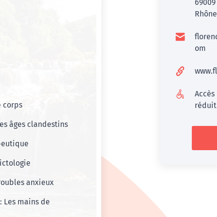
6900
Rhône 
flore
om
www.fl
Accès
e corps
rédui
les âges clandestins
peutique
ictologie
roubles anxieux
: Les mains de