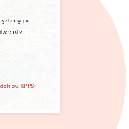
rage tabagique
iversitaire
Adeli ou RPPS)