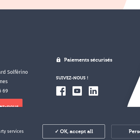
Paiements sécurisés
rd Solférino
SUIVEZ-NOUS !
nes
6 69
ez-nous
u congrès en ligne
Pers
arty services
✓ OK, accept all