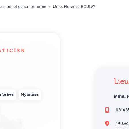
essionnel de santé formé
Mme. Florence BOULAY
ATICIEN
Lieu
e brève
Hypnose
Mme. F
06146
19 av