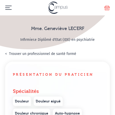
Emerge
Votr
Mme. Geneviève LECERF
Infirmier.e Diplômé d'Etat (IDE) en psychiatrie
Accueil
Annuaire Hypnosanté
Trouver un professionnel de santé formé
Mme. Geneviève LECER
PRÉSENTATION DU PRATICIEN
Spécialités
Douleur
Douleur aiguë
Douleur chronique
Auto-hypnose