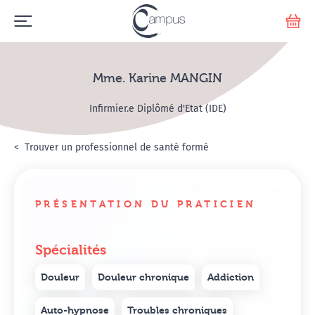
Emerge
Votr
Mme. Karine MANGIN
Infirmier.e Diplômé d'Etat (IDE)
Accueil
Annuaire Hypnosanté
Trouver un professionnel de santé formé
Mme. Karine MANGIN
PRÉSENTATION DU PRATICIEN
Spécialités
Douleur
Douleur chronique
Addiction
Auto-hypnose
Troubles chroniques