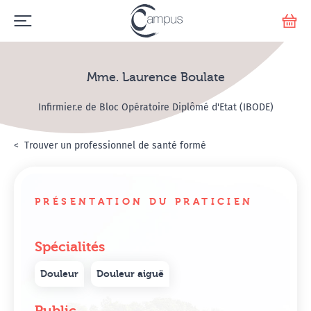
Emerge
Votr
Mme. Laurence Boulate
Infirmier.e de Bloc Opératoire Diplômé d'Etat (IBODE)
Accueil
Annuaire Hypnosanté
Trouver un professionnel de santé formé
Mme. Laurence Boulate
PRÉSENTATION DU PRATICIEN
Spécialités
Douleur
Douleur aiguë
Public