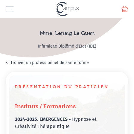
Emerge
Votr
Mme. Lenaig Le Guen
Infirmier.e Diplômé d'Etat (IDE)
Accueil
Annuaire Hypnosanté
Trouver un professionnel de santé formé
Mme. Lenaig Le Guen
PRÉSENTATION DU PRATICIEN
Instituts / Formations
2024-2025. EMERGENCES -
Hypnose et
Créativité Thérapeutique