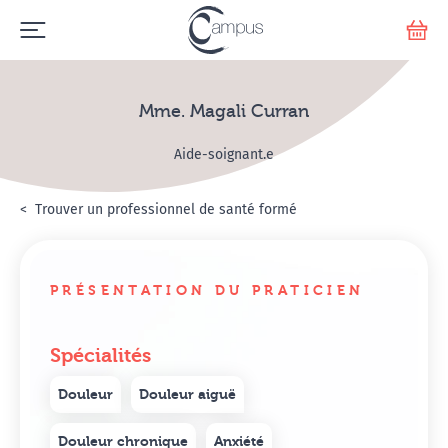
Emerge
Votr
Mme. Magali Curran
Aide-soignant.e
Accueil
Annuaire Hypnosanté
Trouver un professionnel de santé formé
Mme. Magali Curran
PRÉSENTATION DU PRATICIEN
Spécialités
Douleur
Douleur aiguë
Douleur chronique
Anxiété