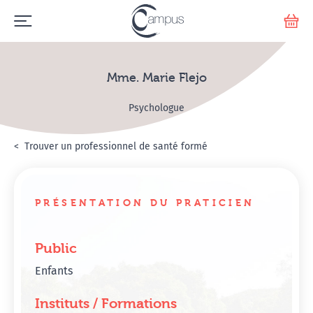
Emerge
Votr
Mme. Marie Flejo
Psychologue
Accueil
Annuaire Hypnosanté
Trouver un professionnel de santé formé
Mme. Marie Flejo
PRÉSENTATION DU PRATICIEN
Public
Enfants
Instituts / Formations