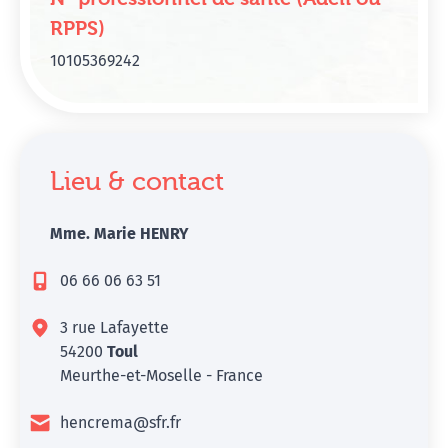
RPPS)
10105369242
Lieu & contact
Mme. Marie HENRY
06 66 06 63 51
3 rue Lafayette
54200
Toul
Meurthe-et-Moselle - France
hencrema@sfr.fr