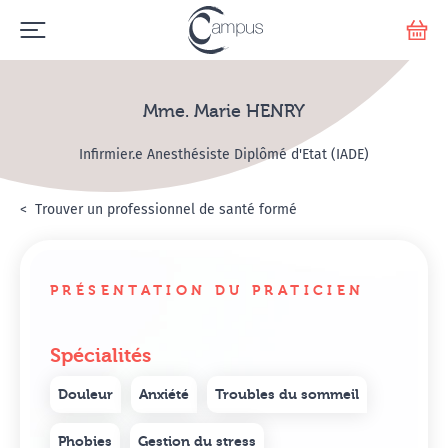
Emerge
Votr
Mme. Marie HENRY
Infirmier.e Anesthésiste Diplômé d'Etat (IADE)
Accueil
Annuaire Hypnosanté
Trouver un professionnel de santé formé
Mme. Marie HENRY
PRÉSENTATION DU PRATICIEN
Spécialités
Douleur
Anxiété
Troubles du sommeil
Phobies
Gestion du stress