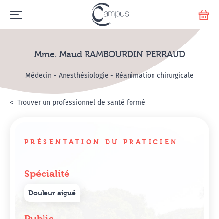
Emerge
Votr
Mme. Maud RAMBOURDIN PERRAUD
Médecin - Anesthésiologie - Réanimation chirurgicale
Accueil
Annuaire Hypnosanté
Trouver un professionnel de santé formé
Mme. Maud RAMBOURD
PRÉSENTATION DU PRATICIEN
Spécialité
Douleur aiguë
Public