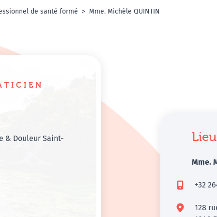
essionnel de santé formé
Mme. Michèle QUINTIN
ATICIEN
Lieu
 & Douleur Saint-
Mme. M
+32 26
128 ru