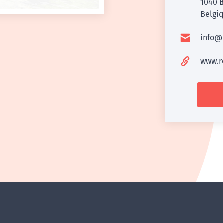
1040
B
Belgi
info@
www.r