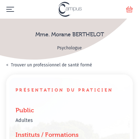
Emerge
Votr
Mme. Morane BERTHELOT
Psychologue
Accueil
Annuaire Hypnosanté
Trouver un professionnel de santé formé
Mme. Morane BERTHEL
PRÉSENTATION DU PRATICIEN
Public
Adultes
Instituts / Formations