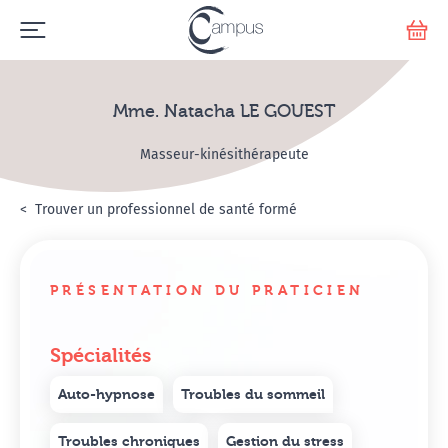
Emerge
Votr
Mme. Natacha LE GOUEST
Masseur-kinésithérapeute
Accueil
Annuaire Hypnosanté
Trouver un professionnel de santé formé
Mme. Natacha LE GOUE
PRÉSENTATION DU PRATICIEN
Spécialités
Auto-hypnose
Troubles du sommeil
Troubles chroniques
Gestion du stress