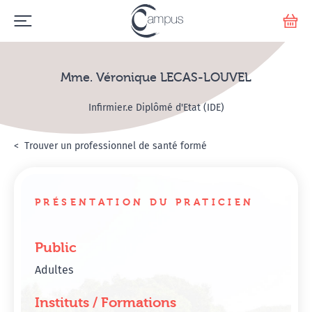
Emerge
Votr
Mme. Véronique LECAS-LOUVEL
Infirmier.e Diplômé d'Etat (IDE)
Accueil
Annuaire Hypnosanté
Trouver un professionnel de santé formé
Mme. Véronique LECAS
PRÉSENTATION DU PRATICIEN
Public
Adultes
Instituts / Formations