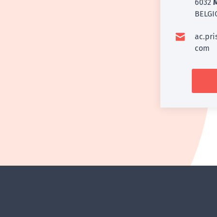
6032
BELGI
ac.pr
com