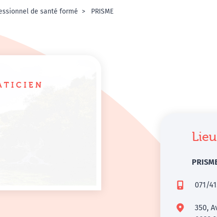
essionnel de santé formé
PRISME
ATICIEN
Lieu
PRISM
071/41
350, A