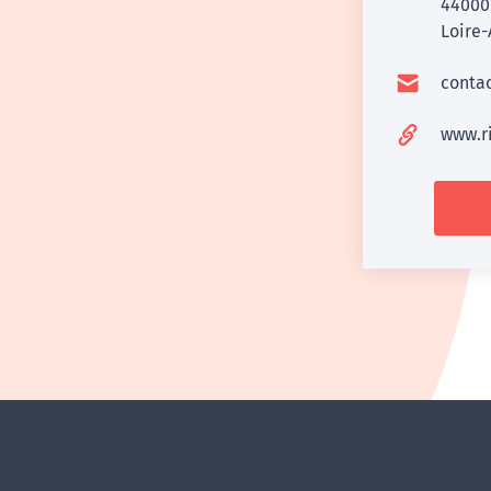
4400
Loire-
conta
www.r