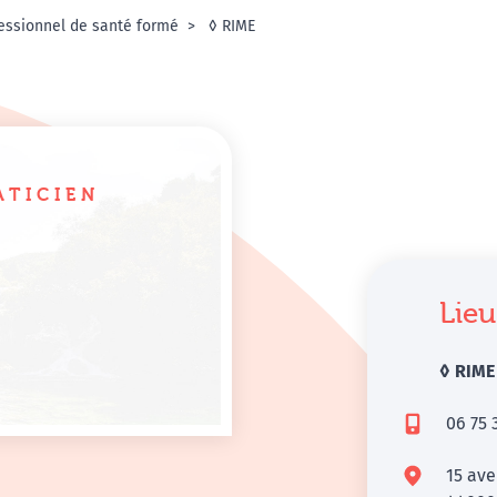
essionnel de santé formé
◊ RIME
ATICIEN
Lieu
◊ RIME
06 75 
15 ave