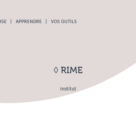
nces C
OSE
APPRENDRE
VOS OUTILS
◊ RIME
Institut