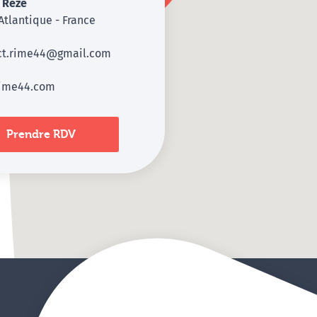
0
Rezé
Atlantique - France
ct.rime44@gmail.com
ime44.com
Prendre RDV