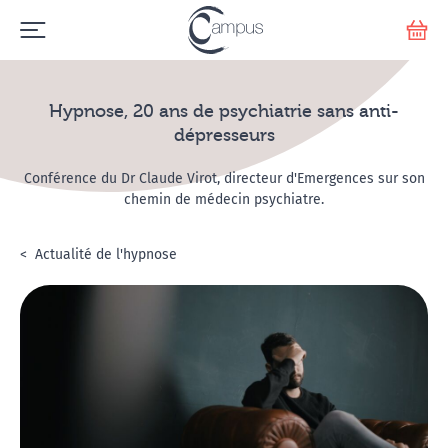
Emerge
Votr
Hypnose, 20 ans de psychiatrie sans anti-
dépresseurs
Conférence du Dr Claude Virot, directeur d'Emergences sur son
chemin de médecin psychiatre.
Accueil
L'hypnose
Actualité de l'hypnose
Hypnose, 20 ans de psychiatrie sans anti