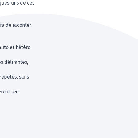
lques-uns de ces
era de raconter
auto et hétéro
s délirantes,
 répétés, sans
eront pas