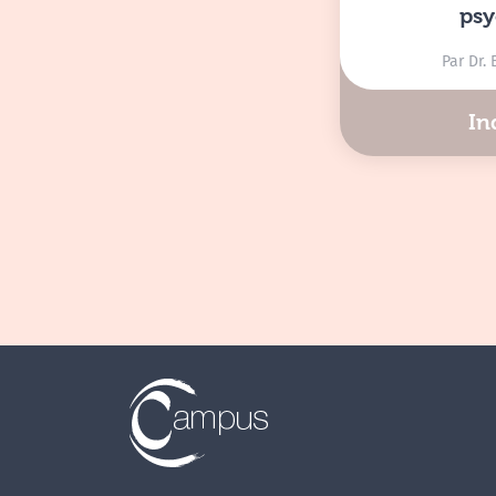
psy
Par Dr.
In