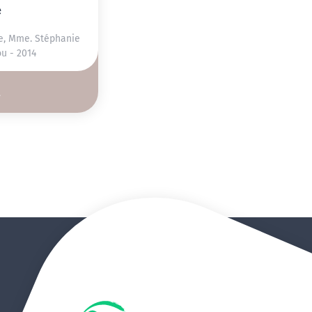
e
e, Mme. Stéphanie
u - 2014
€