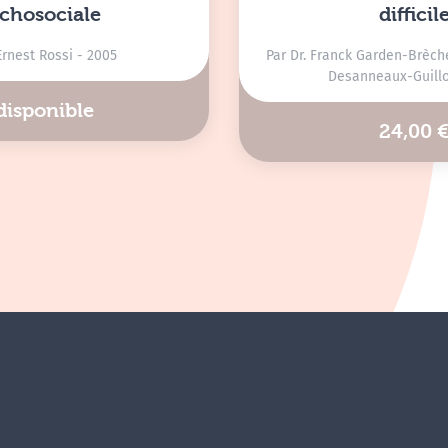
chosociale
difficil
 Ernest Rossi - 2005
Par Dr. Franck Garden-Brèch
Desanneaux-Guillo
disponible
24,00 